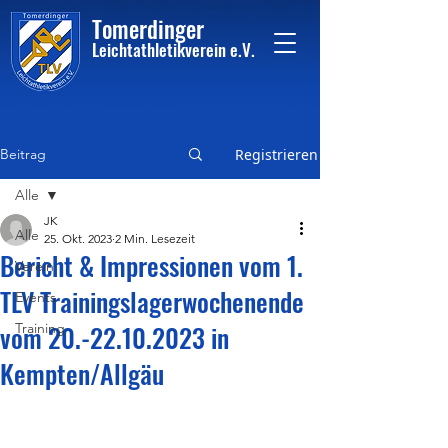
Tome
rdinger
Leichtathletikvere
i
n
e.V.
Beitrag
Registrieren
Alle
JK
Alle
25. Okt. 2023
2 Min. Lesezeit
Bericht & Impressionen vom 1.
Verein
TLV Trainingslagerwochenende
Events
vom 20.-22.10.2023 in
Training
Kempten/Allgäu