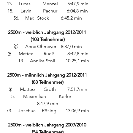
13. 	Lucas 	Menzel	 5:47,9 min
15.	 Levin 	Pachur	6:04,8 min
56.	Max	Stock	6:45,2 min
2500m - weiblich Jahrgang 2012/2011 
(103 Teilnehmer)
🥇	Anna	Ohmayer	8:37,0 min
🥈 	Mattea	 Rueß	 8:42,8 min
	13.	Annika Stoll	10:25,1 min
2500m - männlich Jahrgang 2012/2011 
(88 Teilnehmer)
🥇	Matteo 	Groth 	7:51,7min
5. 	Maximilian 	Kerler	 
8:17,9 min
73.	Joschua	Rösing	13:06,9 min
2500m - weiblich Jahrgang 2009/2010 
(54 Teilnehmer)