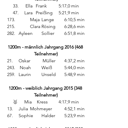
33.	 Ella 	Frank 	5:17,0 min
47.	Lara	Preißing	5:21,9 min
173.		Maja	Lange	6:10,5 min
215.		Clara	Rösing	6:28,6 min
282. 	Ayleen 	Sollier 	6:51,8 min
1200m - männlich Jahrgang 2016 (468 
Teilnehmer)
21. 	Oskar	 Müller 	4:37,2 min
243.	 Noah 	Weiß 	5:44,0 min
259.	Laurin 	Unseld 	5:48,9 min
1200m - weiblich Jahrgang 2015 (348 
Teilnehmer)
🥇	Mia	 Kress 	4:17,9 min
13. 	Julia 	Mohmeyer 	4:52,1 min
67. 	Sophie 	Halder 	5:23,9 min