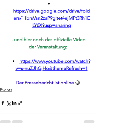
https://drive.google.com/drive/fold
ers/11brsVsn2zaP9gltet4ejMPt3Rh1E
LY6X?usp=sharing
... und hier noch das offizielle Video 
der Veranstaltung:
https://www.youtube.com/watch?
v=s-nuZJhGjHo&themeRefresh=1
Der Pressebericht ist online 
😉
Events