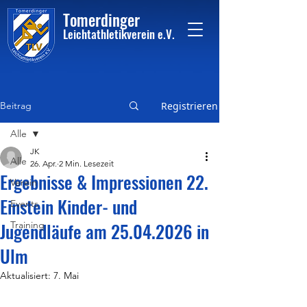
Tome
rdinger
Leichtathletikvere
i
n
e.V.
Beitrag
Registrieren
Alle
JK
Alle
26. Apr.
2 Min. Lesezeit
Ergebnisse & Impressionen 22.
Verein
Einstein Kinder- und
Events
Jugendläufe am 25.04.2026 in
Training
Ulm
Aktualisiert:
7. Mai