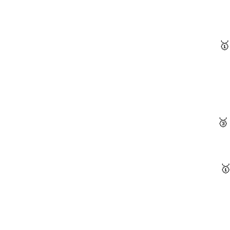
🥇 
🥉 
🥇