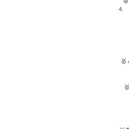
 🥈
🥇 
🥇