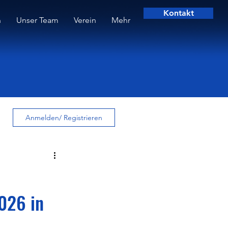
Kontakt
n
Unser Team
Verein
Mehr
Anmelden/ Registrieren
026 in