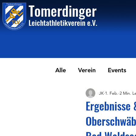
Tome
rdinger
Leichtathletikvere
i
n
e.V.
Alle
Verein
Events
JK
1. Feb.
2 Min. L
Ergebnisse 
Oberschwäbi
Bad Waldse