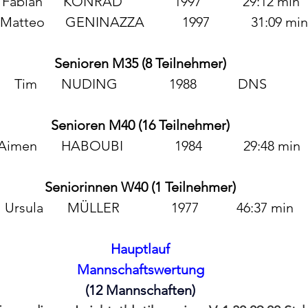
 Fabian      KONRAD               1997            29:12 min
 4.	Matteo      GENINAZZA           1997            31:09 min
Senioren M35 (8 Teilnehmer)
Tim       NUDING               1988            DNS
Senioren M40 (16 Teilnehmer)
Aimen       HABOUBI               1984            29:48 min
Seniorinnen W40 (1 Teilnehmer)
 Ursula       MÜLLER               1977           46:37 min
Hauptlauf
Mannschaftswertung
(12 Mannschaften)