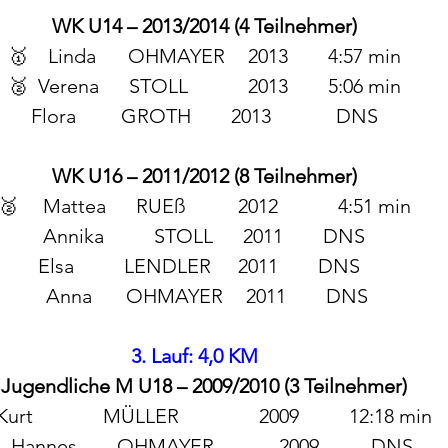
WK U14 – 2013/2014 (4 Teilnehmer)
🥇	Linda 	OHMAYER	2013	4:57 min
🥈  Verena      STOLL		2013  	5:06 min
Flora         GROTH	2013             DNS
WK U16 – 2011/2012 (8 Teilnehmer)
🥈	 Mattea      RUEß	 	2012            4:51 min
Annika          STOLL 	2011  	DNS
Elsa          LENDLER	2011	DNS  
		Anna	OHMAYER	2011	DNS               
3. Lauf: 4,0 KM
Jugendliche M U18 – 2009/2010 (3 Teilnehmer)
urt              MÜLLER                2009          12:18 min 
		Hannes        OHMAYER             2009 	