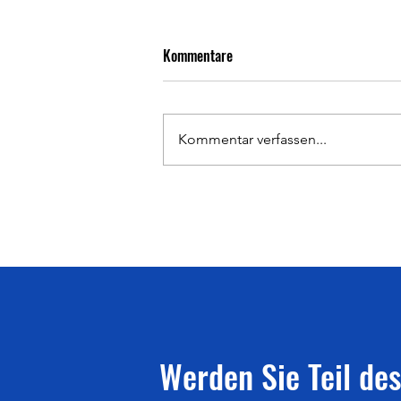
Kommentare
Kommentar verfassen...
Ergebnisse, Impressionen &
Pressebericht 126. Deutsche
Meisterschaften Aktive &
Langstaffeln U20 am
25./26.07.2026 in Bochum-
Wattenscheid
Werden Sie Teil des