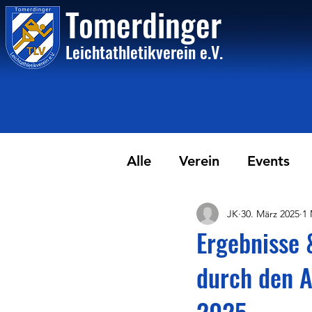
Tome
rdinger
Leichtathletikvere
i
n
e.V.
Alle
Verein
Events
JK
30. März 2025
1 
Ergebnisse 
durch den A
2025