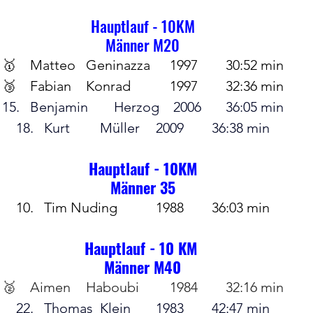
Hauptlauf - 10KM
Männer M20
🥇	Matteo	Geninazza 	1997	30:52 min
🥉	Fabian 	Konrad		1997	32:36 min
15.	Benjamin 	Herzog	 2006	36:05 min
18.	Kurt		Müller	2009	36:38 min
Hauptlauf - 10KM
Männer 35
10.	Tim Nuding		1988 	36:03 min
Hauptlauf - 10 KM 
Männer M40
🥈	Aimen	Haboubi		1984	32:16 min
22.	Thomas 	Klein 	1983	42:47 min