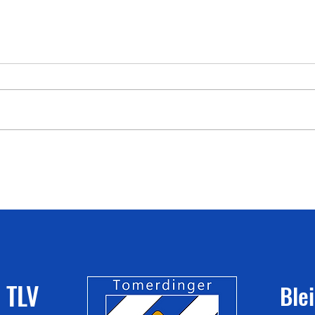
Ergebnisse, Impressionen &
Wettk
Pressebericht WLV Jugend U16 am
2026
25.07.2026 in Sindelfingen
 TLV
Ble