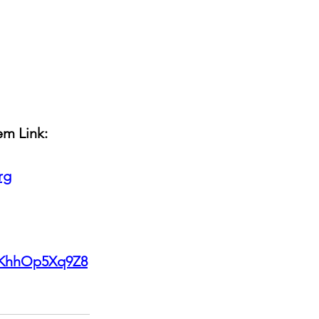
em Link:
rg
wKhhOp5Xq9Z8