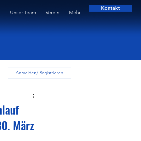
Kontakt
n
Unser Team
Verein
Mehr
Anmelden/ Registrieren
nlauf
30. März