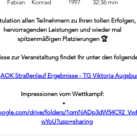
Fabian 	Konrad		1997	32:36 min
ulation allen Teilnehmern zu Ihren tollen Erfolgen,
hervorragenden Leistungen und wieder mal
spitzenmäßigen Platzierungen 🏆
sse zur Veranstaltung findet Ihr unter den folgend
AOK Straßenlauf Ergebnisse - TG Viktoria Augsbu
Impressionen vom Wettkampf:
e.google.com/drive/folders/1qmNADp3dW54C92_V
wYoU?usp=sharing