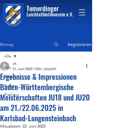
Tome
rdinger
Leichtathletikvere
i
n
e.V.
Beitrag
Registrieren
Alle
JK
Alle
21. Juni 2025
1 Min. Lesezeit
Ergebnisse & Impressionen
Verein
Baden-Württembergische
Events
Meisterschaften JU18 und JU20
Training
am 21./22.06.2025 in
Karlsbad-Langensteinbach
Aktualisiert:
22. Juni 2025