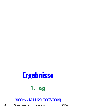
Ergebnisse
1. Tag
3000m - MJ U20 (2007/2006)
4. 	Benjamin 	Herzog	 	2006	 