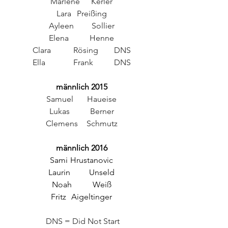
Marlene	Kerler
Lara 	Preißing
Ayleen	 Sollier
Elena 	Henne
Clara 	Rösing 	DNS
Ella		Frank	DNS
männlich 2015
Samuel	Haueise
Lukas	Berner
Clemens	Schmutz
männlich 2016
Sami	Hrustanovic
Laurin	Unseld
Noah	Weiß
Fritz	Aigeltinger
 DNS = Did Not Start