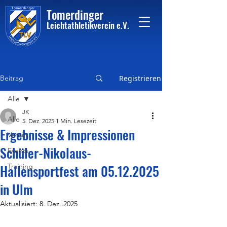
Tome
rdinger
Leichtathletikvere
i
n
e.V.
Beitrag
Registrieren
Alle
JK
Alle
5. Dez. 2025
1 Min. Lesezeit
Ergebnisse & Impressionen
Verein
Schüler-Nikolaus-
Events
Hallensportfest am 05.12.2025
Training
in Ulm
Aktualisiert:
8. Dez. 2025