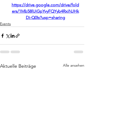
https://drive.google.com/drive/fold
ers/1Mb58lUiGpYvyFQYyb4RxiNJHk
Di-Q0Is?usp=sharing
Events
Alle ansehen
Aktuelle Beiträge