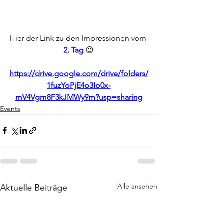
Hier der Link zu den Impressionen vom 
2. Tag
 😉
https://drive.google.com/drive/folders/
1fuzYoPjE4o3Io0x-
mV4Vgm8F3kJMWy9m?usp=sharing
Events
Alle ansehen
Aktuelle Beiträge