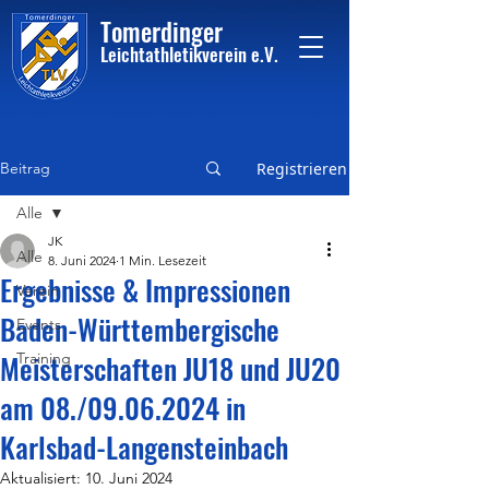
Tome
rdinger
Leichtathletikvere
i
n
e.V.
Beitrag
Registrieren
Alle
JK
Alle
8. Juni 2024
1 Min. Lesezeit
Ergebnisse & Impressionen
Verein
Baden-Württembergische
Events
Meisterschaften JU18 und JU20
Training
am 08./09.06.2024 in
Karlsbad-Langensteinbach
Aktualisiert:
10. Juni 2024