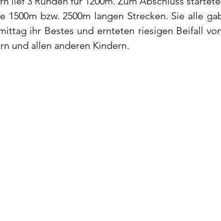
n lief 3 Runden für 1200m. Zum Abschluss starteten
hre 1500m bzw. 2500m langen Strecken. Sie alle ga
ttag ihr Bestes und ernteten riesigen Beifall von 
rn und allen anderen Kindern.