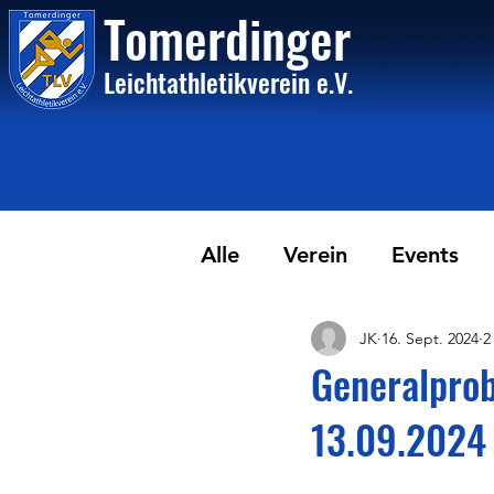
Tome
rdinger
Leichtathletikvere
i
n
e.V.
Alle
Verein
Events
JK
16. Sept. 2024
2
Generalprob
13.09.2024 