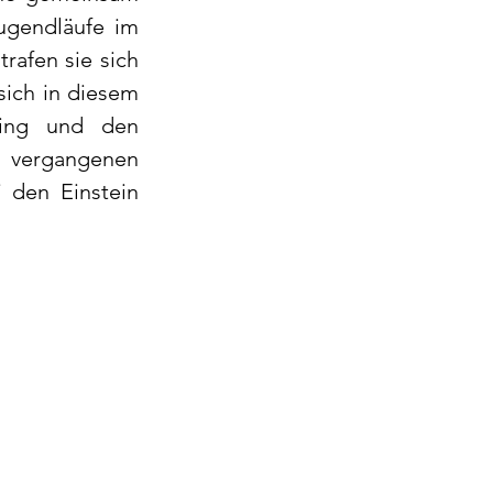
ugendläufe im 
afen sie sich 
ich in diesem 
ing und den 
 vergangenen 
 den Einstein 