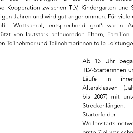
se Kooperation zwischen TLV, Kindergarten und S
inigen Jahren und wird gut angenommen. Für viele d
oße Wettkampf, entsprechend groß waren Au
tützt von lautstark anfeuernden Eltern, Familien
en Teilnehmer und Teilnehmerinnen tolle Leistunge
Ab 13 Uhr began
TLV‑Starterinnen un
Läufe in ihren
Altersklassen (Ja
bis 2007) mit unte
Streckenlängen.
Starterfelde
Wellenstarts notw
erste Ziel war schne