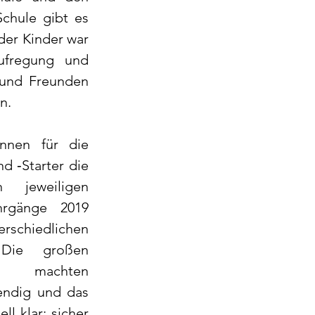
chule gibt es 
er Kinder war 
fregung und 
 und Freunden 
n. 
nen für die 
d ‑Starter die 
 jeweiligen 
hrgänge 2019 
rschiedlichen 
 Die großen 
r machten 
endig und das 
ll klar: sicher 