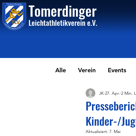
Tome
rdinger
Leichtathletikvere
i
n
e.V.
Alle
Verein
Events
JK
27. Apr.
2 Min. 
Presseberic
Kinder-/Ju
Aktualisiert:
7. Mai