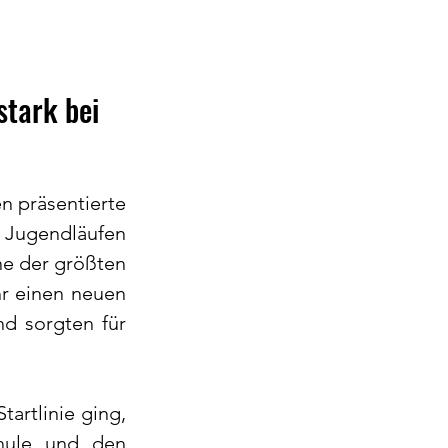
tark bei 
 präsentierte 
 Jugendläufen 
e der größten 
r einen neuen 
d sorgten für 
artlinie ging, 
hule und den 