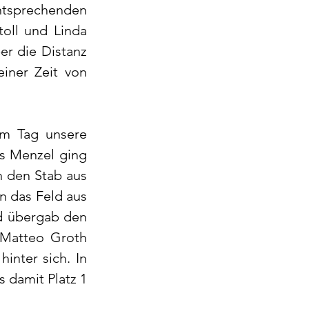
entsprechenden 
oll und Linda 
r die Distanz 
ner Zeit von 
m Tag unsere 
s Menzel ging 
 den Stab aus 
n das Feld aus 
d übergab den 
 Matteo Groth 
nter sich. In 
 damit Platz 1 