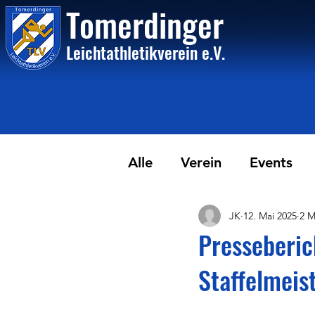
Tome
rdinger
Leichtathletikvere
i
n
e.V.
Alle
Verein
Events
JK
12. Mai 2025
2 M
Presseberi
Staffelmeis