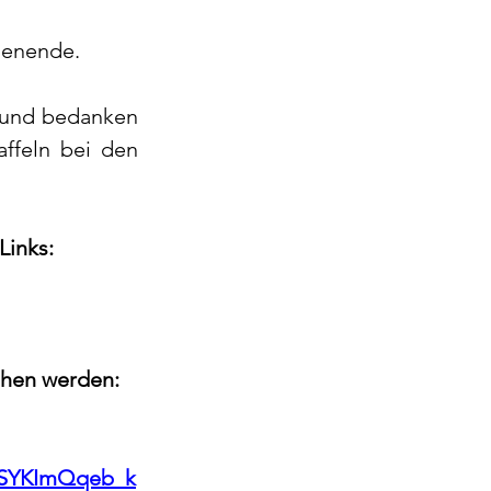
henende.
 und bedanken 
ffeln bei den 
Links:
ehen werden:
EWSYKImQqeb_k