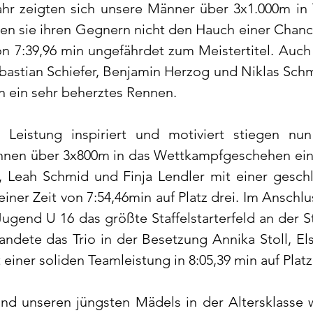
hr zeigten sich unsere Männer über 3x1.000m in
ßen sie ihren Gegnern nicht den Hauch einer Chance
on 7:39,96 min ungefährdet zum Meistertitel. Auch 
astian Schiefer, Benjamin Herzog und Niklas Schmid
in ein sehr beherztes Rennen.
 Leistung inspiriert und motiviert stiegen nun
innen über 3x800m in das Wettkampfgeschehen ein.
r, Leah Schmid und Finja Lendler mit einer geschl
iner Zeit von 7:54,46min auf Platz drei. Im Anschlu
ugend U 16 das größte Staffelstarterfeld an der Sta
ndete das Trio in der Besetzung Annika Stoll, Els
iner soliden Teamleistung in 8:05,39 min auf Platz
nd unseren jüngsten Mädels in der Altersklasse w