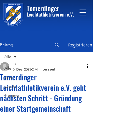
Tome
rdinger
Leichtathletikvere
i
n
e.V.
Beitrag
Registrieren
Alle
JK
Alle
6. Dez. 2025
2 Min. Lesezeit
Tomerdinger
Verein
Leichtathletikverein e.V. geht
Events
nächsten Schritt - Gründung
Training
einer Startgemeinschaft