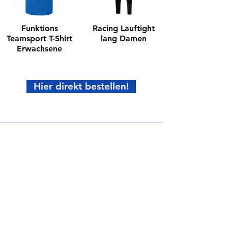
Funktions
Racing Lauftight
Teamsport T-Shirt
lang Damen
Erwachsene
Hier direkt bestellen!
Werden Sie Teil des TLV
Haben Sie
Interesse
,
in
unserem
Verein
aktiv zu werden
oder als
Sponsor
mit uns
zu arbeiten?
Kontaktieren Sie uns