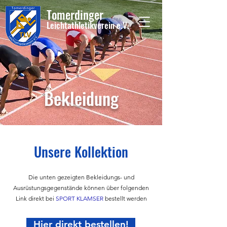
Tome
rdinger
Leichtathletikvere
i
n
e.V.
Bekleidung
Unsere Kollektion
Die unten gezeigten Bekleidungs- und
Ausrüstungsgegenstände können über folgenden
Link direkt bei
SPORT KLAMSER
bestellt werden
Hier direkt bestellen!