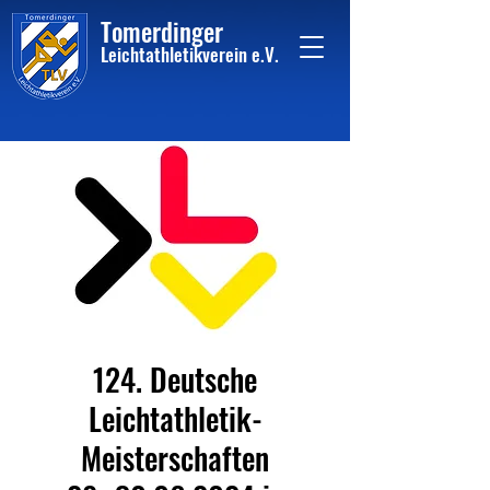
Tome
rdinger
Leichtathletikvere
i
n
e.V.
124. Deutsche
Leichtathletik-
Meisterschaften