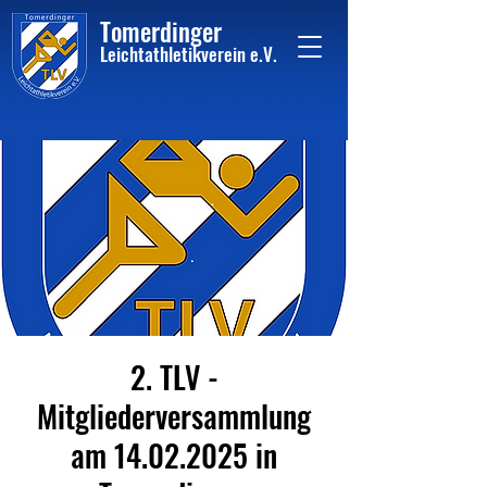
Tome
rdinger
Leichtathletikvere
i
n
e.V.
2. TLV -
Mitgliederversammlung
am 14.02.2025 in