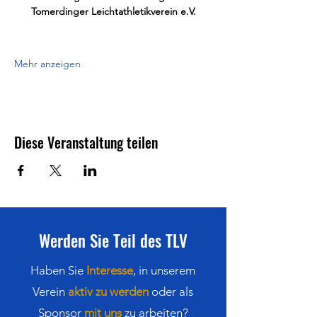
Tomerdinger Leichtathletikverein e.V.
Mehr anzeigen
Diese Veranstaltung teilen
Werden Sie Teil des TLV
Haben Sie
Interesse
,
in
unserem
Verein
aktiv zu werden
oder als
Sponsor
mit uns
zu arbeiten?