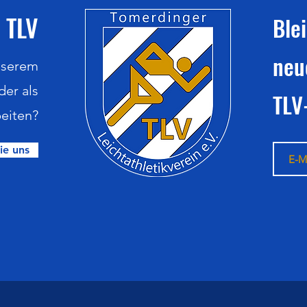
 TLV
Ble
neu
nserem
der als
TLV
eiten?
ie uns