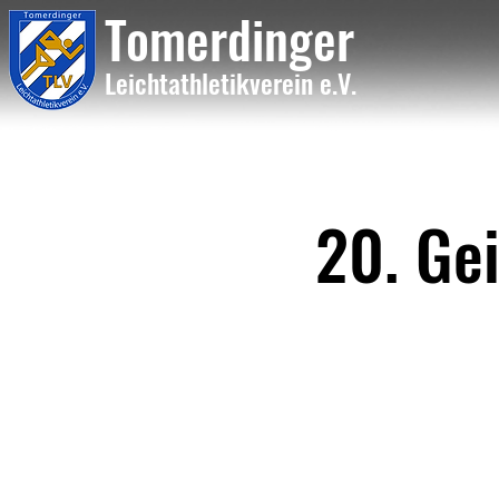
Tome
rdinger
Leichtathletikvere
i
n
e.V.
20. Ge