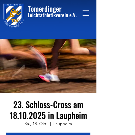
Tome
rdinger
Leichtathletikvere
i
n
e.V.
23. Schloss-Cross am
18.10.2025 in Laupheim
Sa., 18. Okt.
  |  
Laupheim