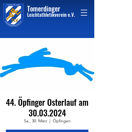
Tome
rdinger
Leichtathletikvere
i
n
e.V.
44. Öpfinger Osterlauf am
30.03.2024
Sa., 30. März
  |  
Öpfingen