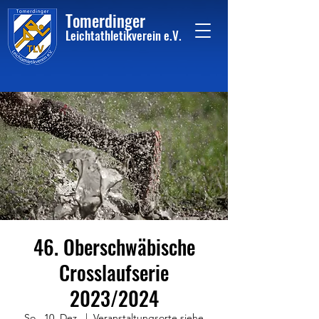
Tome
rdinger
Leichtathletikvere
i
n
e.V.
46. Oberschwäbische
Crosslaufserie
2023/2024
So., 10. Dez.
  |  
Veranstaltungsorte siehe