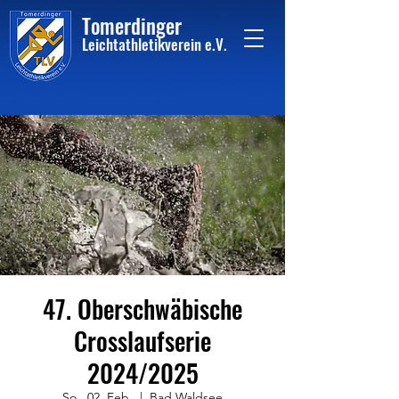
Tome
rdinger
Leichtathletikvere
i
n
e.V.
47. Oberschwäbische
Crosslaufserie
2024/2025
So., 02. Feb.
  |  
Bad Waldsee