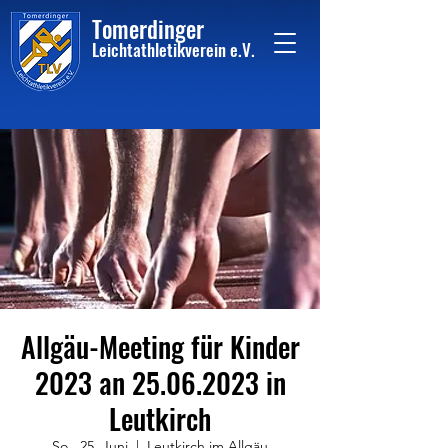
Tome
rdinger
Leichtathletikvere
i
n
e.V.
Allgäu-Meeting für Kinder
2023 an 25.06.2023 in
Leutkirch
So., 25. Juni
  |  
Leutkirch im Allgäu