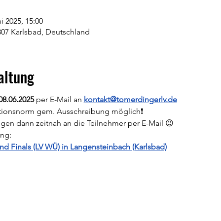
ni 2025, 15:00
307 Karlsbad, Deutschland
altung
08.06.2025 
per E-Mail an 
kontakt@tomerdingerlv.de
kationsnorm gem. Ausschreibung möglich❗
lgen dann zeitnah an die Teilnehmer per E-Mail 😉
ung:
nd Finals (LV WÜ) in Langensteinbach (Karlsbad)