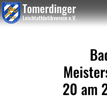
Tome
rdinger
Leichtathletikvere
i
n
e.V.
Ba
Meister
20 am 2