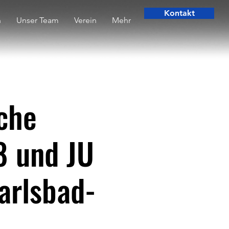
Kontakt
n
Unser Team
Verein
Mehr
che
8 und JU
arlsbad-