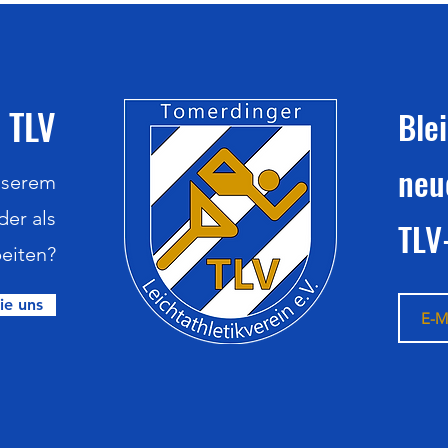
 TLV
Ble
neu
nserem
der als
TLV
eiten?
ie uns