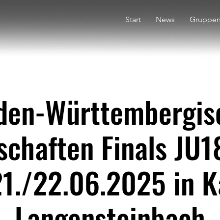
Start
News
Gruppe
den-Württembergis
schaften Finals JU1
1./22.06.2025 in K
Langensteinbach