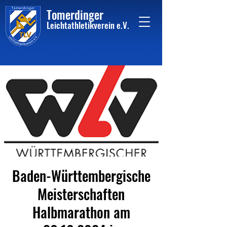
Tome
rdinger
Leichtathletikvere
i
n
e.V.
Baden-Württembergische
Meisterschaften
Halbmarathon am