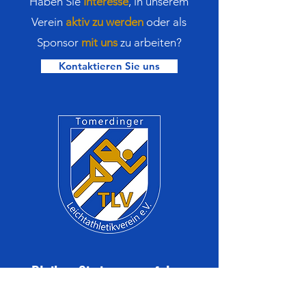
Haben Sie
Interesse
,
in
unserem
Verein
aktiv zu werden
oder als
Sponsor
mit uns
zu arbeiten?
Kontaktieren Sie uns
Bleiben Sie immer auf dem
neuesten Stand mit den TLV-