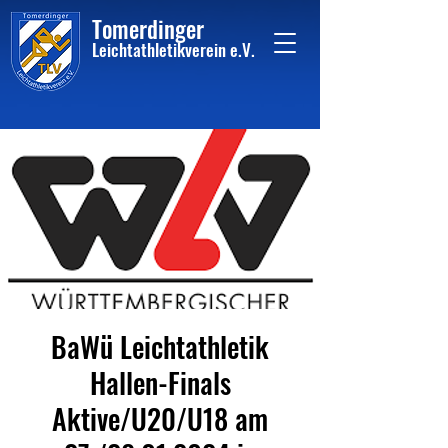
Tome
rdinger
Leichtathletikvere
i
n
e.V.
BaWü Leichtathletik
Hallen-Finals
Aktive/U20/U18 am