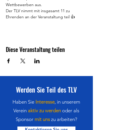
Wettbewerben aus.
Der TLV nimmt mit insgesamt 11 zu 
Ehrenden an der Veranstaltung teil 👍
Diese Veranstaltung teilen
Werden Sie Teil des TLV
Haben Sie
Interesse
,
in
unserem
Verein
aktiv zu werden
oder als
Sponsor
mit uns
zu arbeiten?
Kontaktieren Sie uns