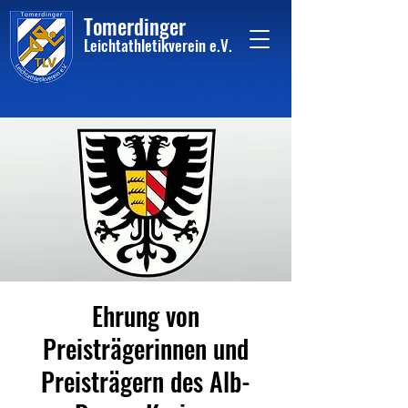
Tome
rdinger
Leichtathletikvere
i
n
e.V.
Ehrung von
Preisträgerinnen und
Preisträgern des Alb-