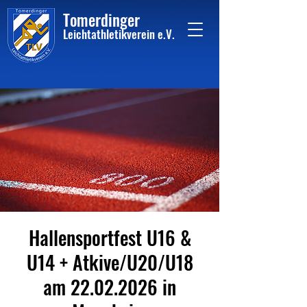
Tome
rdinger
Leichtathletikvere
i
n
e.V.
Hallensportfest U16 &
U14 + Atkive/U20/U18
am 22.02.2026 in