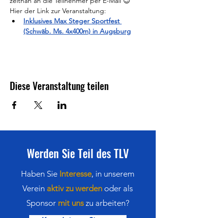
zeitnah an die Teilnehmer per E-Mail 😉
Hier der Link zur Veranstaltung:
Inklusives Max Steger Sportfest 
(Schwäb. Ms. 4x400m) in Augsburg
Diese Veranstaltung teilen
Werden Sie Teil des TLV
Haben Sie
Interesse
,
in
unserem
Verein
aktiv zu werden
oder als
Sponsor
mit uns
zu arbeiten?