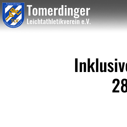
Tome
rdinger
Leichtathletikvere
i
n
e.V.
Inklusi
28