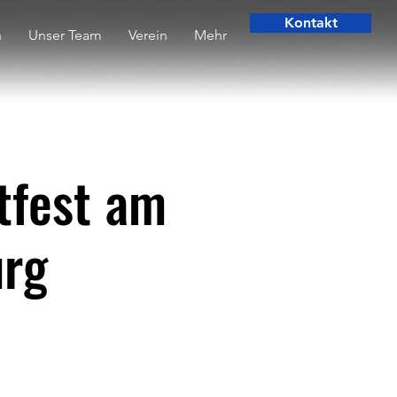
Kontakt
n
Unser Team
Verein
Mehr
tfest am
urg