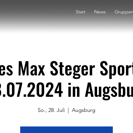
Start
News
Gruppe
ves Max Steger Spor
.07.2024 in Augsb
So., 28. Juli
  |  
Augsburg