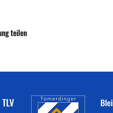
ung teilen
 TLV
Ble