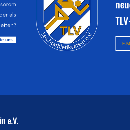
neu
nserem
der als
TLV
eiten?
ie uns
n e.V.