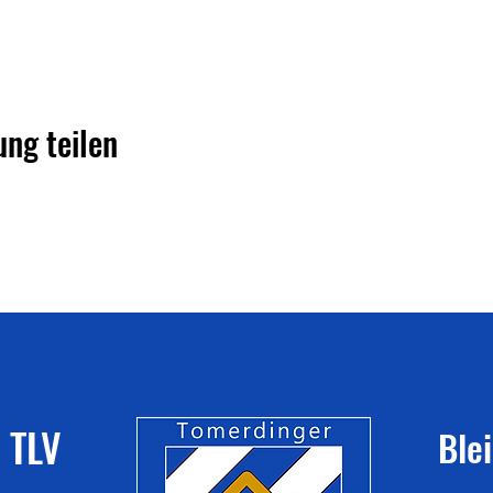
ung teilen
 TLV
Ble