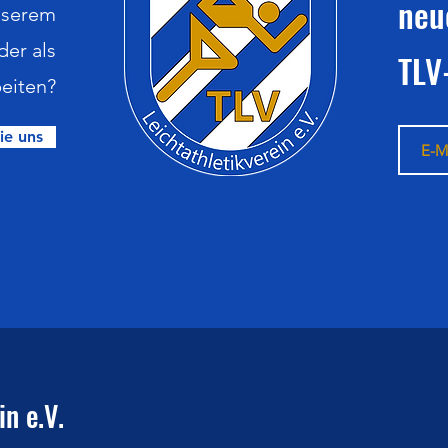
neu
nserem
der als
TLV
eiten?
ie uns
n e.V.