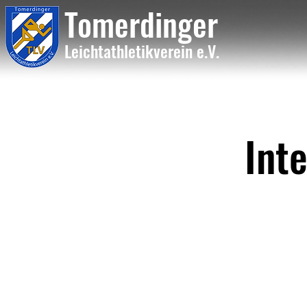
Tome
rdinger
Leichtathletikvere
i
n
e.V.
Int