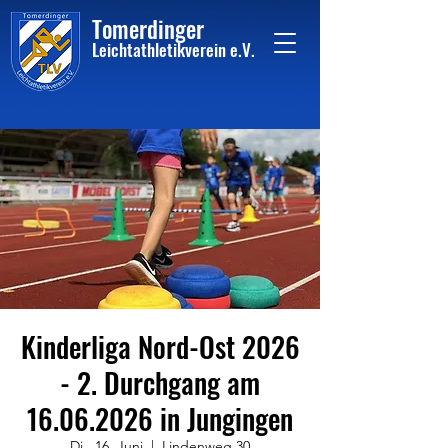
Tome
rdinger
Leichtathletikvere
i
n
e.V.
Kinderliga Nord-Ost 2026
- 2. Durchgang am
16.06.2026 in Jungingen
Di., 16. Juni
  |  
Lindenweg 30