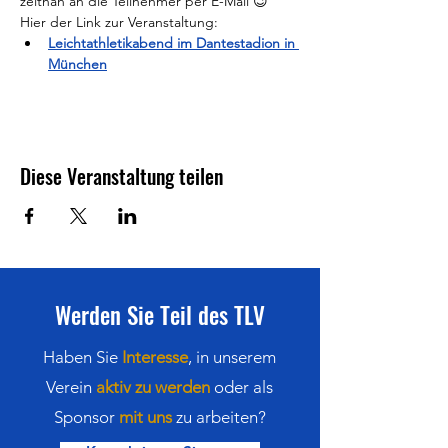
zeitnah an die Teilnehmer per E-Mail 😉
Hier der Link zur Veranstaltung:
Leichtathletikabend im Dantestadion in 
München
Diese Veranstaltung teilen
Werden Sie Teil des TLV
Haben Sie
Interesse
,
in
unserem
Verein
aktiv zu werden
oder als
Sponsor
mit uns
zu arbeiten?