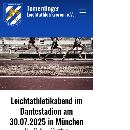
Tome
rdinger
Leichtathletikvere
i
n
e.V.
Leichtathletikabend im
Dantestadion am
30.07.2025 in München
Mi., 30. Juli
  |  
München