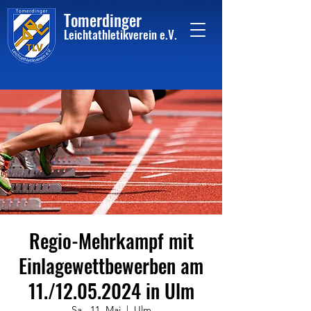
Tome
rdinger
Leichtathletikvere
i
n
e.V.
Regio-Mehrkampf mit
Einlagewettbewerben am
11./12.05.2024 in Ulm
Sa., 11. Mai
  |  
Ulm