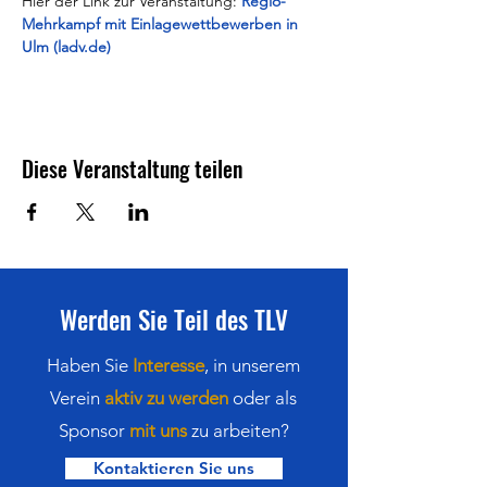
Hier der Link zur Veranstaltung: 
Regio-
Mehrkampf mit Einlagewettbewerben in 
Ulm (ladv.de)
Diese Veranstaltung teilen
Werden Sie Teil des TLV
Haben Sie
Interesse
,
in
unserem
Verein
aktiv zu werden
oder als
Sponsor
mit uns
zu arbeiten?
Kontaktieren Sie uns