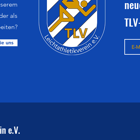
neu
nserem
der als
TLV
eiten?
ie uns
n e.V.