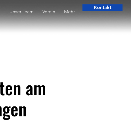
Kontakt
n
Unser Team
Verein
Mehr
ften am
ngen