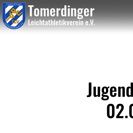
Tome
rdinger
Leichtathletikvere
i
n
e.V.
Jugend
02.