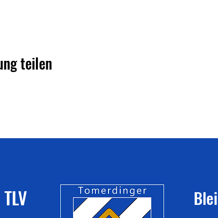
ung teilen
 TLV
Ble