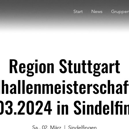
Start
News
Gruppe
Region Stuttgart
hallenmeisterscha
03.2024 in Sindelfi
Sa., 02. März
  |  
Sindelfingen