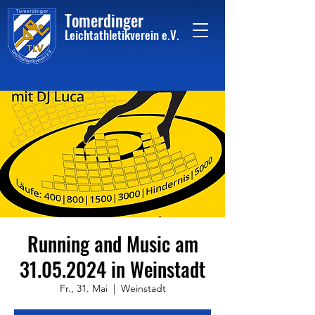
Tome
rdinger
Leichtathletikvere
i
n
e.V.
Running and Music am
31.05.2024 in Weinstadt
Fr., 31. Mai
  |  
Weinstadt