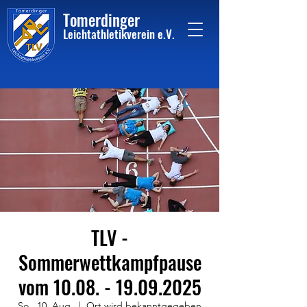
Tome
rdinger
Leichtathletikvere
i
n
e.V.
TLV -
Sommerwettkampfpause
vom 10.08. - 19.09.2025
So., 10. Aug.
  |  
Ort wird bekanntgegeben