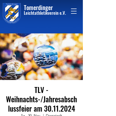
Tome
rdinger
Leichtathletikvere
i
n
e.V.
TLV -
Weihnachts-/Jahresabsch
lussfeier am 30.11.2024
Sa., 30. Nov.
  |  
Dornstadt