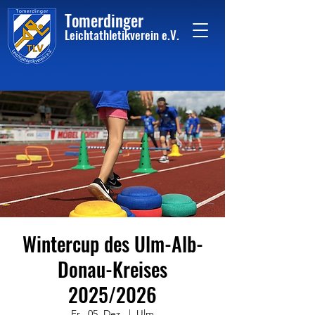
Tome
rdinger
Leichtathletikvere
i
n
e.V.
Wintercup des Ulm-Alb-
Donau-Kreises
2025/2026
Fr., 05. Dez.
  |  
Ulm