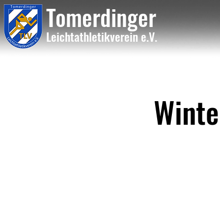
Tome
rdinger
Leichtathletikvere
i
n
e.V.
Winte