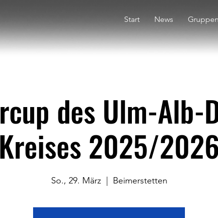
Start
News
Gruppe
rcup des Ulm-Alb-
Kreises 2025/202
So., 29. März
  |  
Beimerstetten