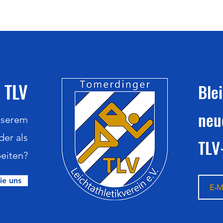
 TLV
Ble
neu
nserem
der als
TLV
eiten?
ie uns