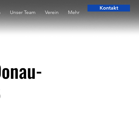
Kontakt
n
Unser Team
Verein
Mehr
Donau-
6