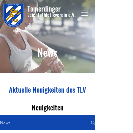
Tome
rdinger
Leichtathletikvere
i
n
e.V.
News
Aktuelle Neuigkeiten des TLV
Neuigkeiten
News