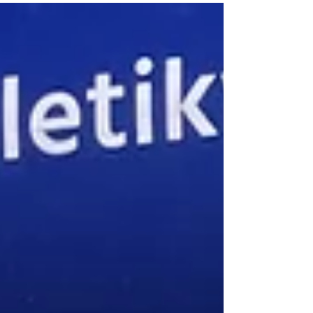
Traditionell verbrachte der Tomerdinger
Leichtathletikverein (TLV) auch in diesen
Osterferien wieder sechs intensive Tage im
Trainingslager in Kempten im Allgäu. Insgesamt
nahmen 48 Athletinnen und Athleten teil –
darunter 30 Kinder und Jugendliche sowie 18
Erwachsene. Betreut wurde die Gruppe vom
Trainerteam Marisa Reck und Jürgen Kerl, die
gemeinsam mit Nadine Berger auch die ge