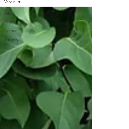
Verein
Alle
Verein
Events
Training