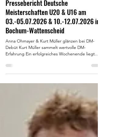
JK
13. Juli
Pressebericht Deutsche
Meisterschaften U20 & U16 am
03.-05.07.2026 & 10.-12.07.2026 in
Bochum-Wattenscheid
Anna Ohmayer & Kurt Müller glänzen bei DM-
Debüt Kurt Müller sammelt wertvolle DM-
Erfahrung Ein erfolgreiches Wochenende liegt
hinter Kurt Müller vom Tomerdinger
Leichtathletikverein. Bei den Deutschen
Leichtathletik Meisterschaften in der Altersklasse
U18, die vom 3. bis 5. Juli 2026 in Bochum-
Wattenscheid ausgetragen wurden, vertrat er die
Farben seines Vereins über die 1.500m Distanz.
Bereits am Freitagabend standen die Vorläufe
über die 3 ¾ Stadionrunden auf dem Programm