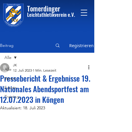
Tome
rdinger
Leichtathletikvere
i
n
e.V.
Beitrag
Registrieren
Alle
JK
Alle
12. Juli 2023
1 Min. Lesezeit
Pressebericht & Ergebnisse 19.
Verein
Nationales Abendsportfest am
Events
12.07.2023 in Köngen
Training
Aktualisiert:
18. Juli 2023