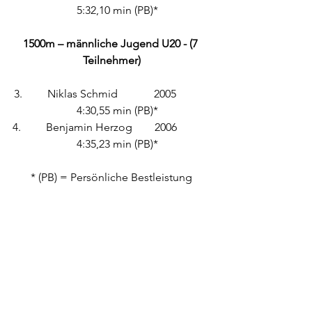
    5:32,10 min (PB)*
1500m – männliche Jugend U20 - (7 
Teilnehmer)
3.         Niklas Schmid             2005            
    4:30,55 min (PB)*
4.         Benjamin Herzog        2006            
    4:35,23 min (PB)*
* (PB) = Persönliche Bestleistung