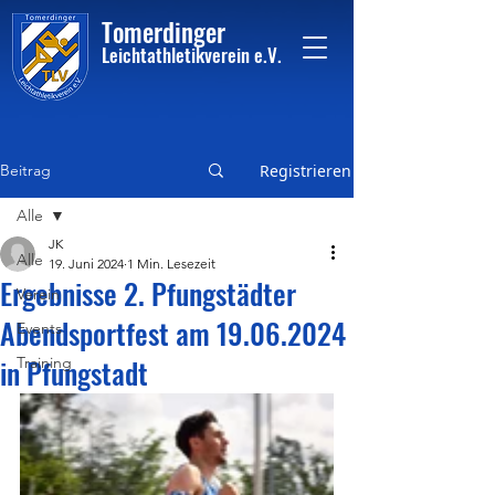
Tome
rdinger
Leichtathletikvere
i
n
e.V.
Beitrag
Registrieren
Alle
JK
Alle
19. Juni 2024
1 Min. Lesezeit
Ergebnisse 2. Pfungstädter
Verein
Abendsportfest am 19.06.2024
Events
in Pfungstadt
Training