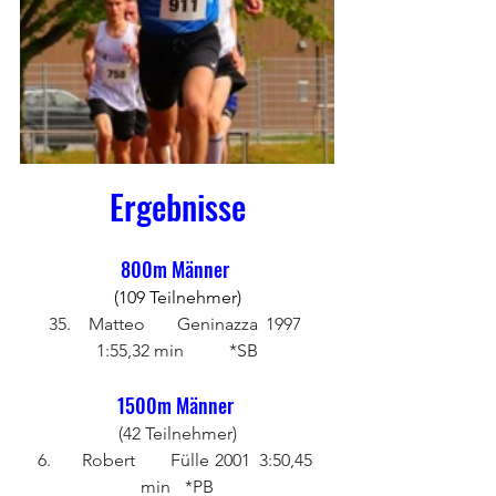
Ergebnisse
800m Männer 
(109 Teilnehmer)
 35.	Matteo	Geninazza	1997	
1:55,32 min	*SB
1500m Männer 
(42 Teilnehmer)
6.	Robert	Fülle	2001	3:50,45 
min	*PB