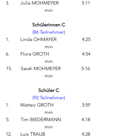
3.         Julia MOHMEYER                   5:11 
min
Schülerinnen C
(86 Teilnehmer)
1.         Linda OHMAYER                     4:25 
min
6.         Flora GROTH                           4:54 
min
15.       Sarah MOHMEYER                 5:16 
min
Schüler C
(92 Teilnehmer)
1.         Matteo GROTH                       3:59 
min
5.         Tim BIEDERMANN                 4:18 
min
12.       Luis TRAUB                              4:28 