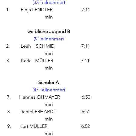
(33 Teilnehmer)
1.         Finja LENDLER                        7:11 
min
weibliche Jugend B
(9 Teilnehmer)
2.         Leah    SCHMID                      7:11 
min
3.         Karla   MÜLLER                       7:11 
min
Schüler A
(47 Teilnehmer)
 7.       Hannes OHMAYER                  6:50 
min
 8.       Daniel ERHARDT                     6:51 
min
 9.       Kurt MÜLLER                            6:52 
min