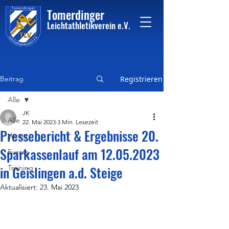
Tome
rdinger
Leichtathletikvere
i
n
e.V.
Beitrag
Registrieren
Alle
JK
Alle
22. Mai 2023
3 Min. Lesezeit
Pressebericht & Ergebnisse 20.
Verein
Sparkassenlauf am 12.05.2023
Events
in Geislingen a.d. Steige
Training
Aktualisiert:
23. Mai 2023