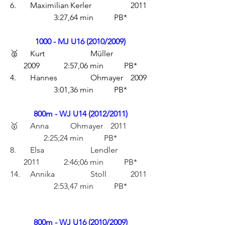
6.	Maximilian	Kerler		2011	
	3:27,64 min	PB*
1000 - MJ U16 (2010/2009)
🥈	Kurt			Müller		
2009		2:57,06 min	PB*
4.	Hannes		Ohmayer	2009	
	3:01,36 min	PB*
800m - WJ U14 (2012/2011)
🥇	Anna		Ohmayer	2011		
2:25;24 min	PB*
8.	Elsa			Lendler		
2011		2:46;06 min	PB*
14.	Annika		Stoll		2011	
	2:53,47 min	PB*
800m - WJ U16 (2010/2009)