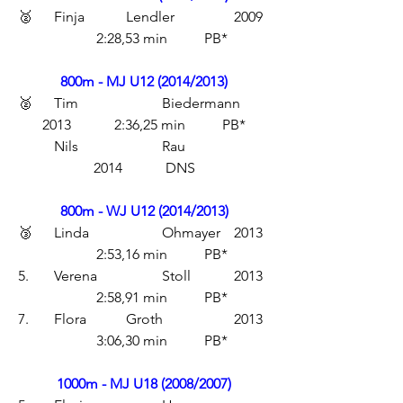
🥈	Finja		Lendler		2009	
	2:28,53 min	PB*
800m - MJ U12 (2014/2013)
🥈	Tim			Biedermann	
2013		2:36,25 min	PB*
	Nils			Rau			
2014		DNS
800m - WJ U12 (2014/2013)
🥉	Linda		Ohmayer	2013	
	2:53,16 min	PB*
5.	Verena		Stoll		2013	
	2:58,91 min	PB*
7.	Flora		Groth		2013	
	3:06,30 min	PB*
1000m - MJ U18 (2008/2007)