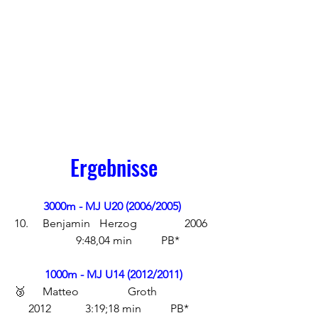
Ergebnisse
3000m - MJ U20 (2006/2005) 
10.	Benjamin	Herzog		2006	
	9:48,04 min	PB*
1000m - MJ U14 (2012/2011)
🥉	Matteo		Groth		
2012		3:19;18 min	PB*	