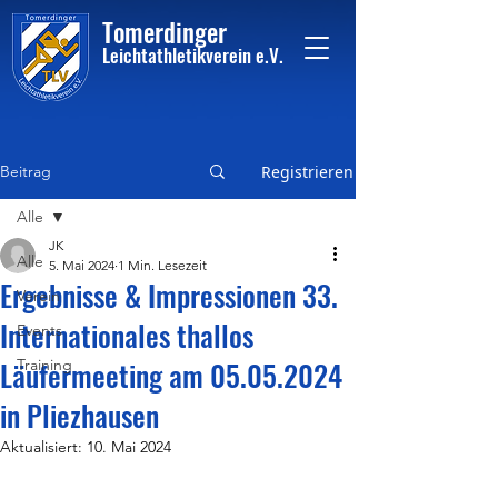
Tome
rdinger
Leichtathletikvere
i
n
e.V.
Beitrag
Registrieren
Alle
JK
Alle
5. Mai 2024
1 Min. Lesezeit
Ergebnisse & Impressionen 33.
Verein
Internationales thallos
Events
Läufermeeting am 05.05.2024
Training
in Pliezhausen
Aktualisiert:
10. Mai 2024