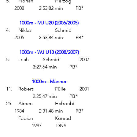
5.	Florian		Herzog		
2008		2:53,82 min	PB*
1000m - MJ U20 (2006/2005)
4.	Niklas		Schmid		
2005		2:53,84 min	PB*
1000m - WJ U18 (2008/2007)
5.	Leah		Schmid		2007	
	3:27,64 min	PB*
1000m - Männer
11.	Robert		Fülle		2001	
	2:25,47 min	PB*
25.	Aimen		Haboubi		
1984		2:31,48 min	PB*
	Fabian		Konrad		
1997		DNS