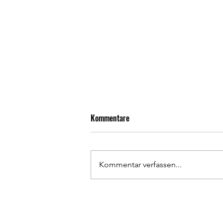
Kommentare
Kommentar verfassen...
Ergebnisse, Impressionen &
Pressebericht 126. Deutsche
Meisterschaften Aktive &