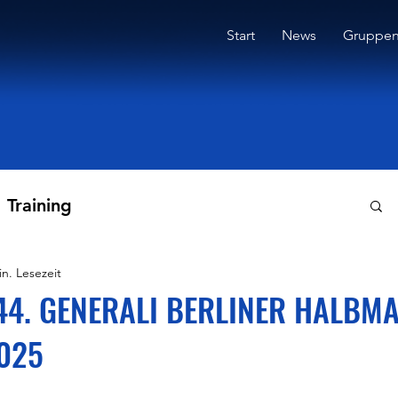
Start
News
Gruppe
Training
in. Lesezeit
 44. GENERALI BERLINER HALB
025