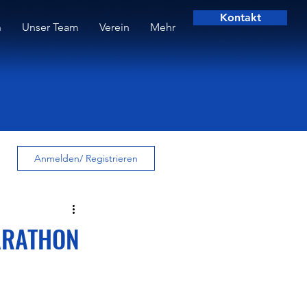
Kontakt
n
Unser Team
Verein
Mehr
Anmelden/ Registrieren
MARATHON