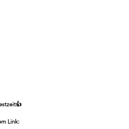
stzeit👍
em Link: