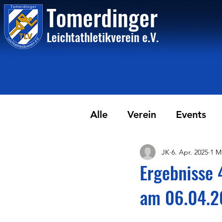
Tome
rdinger
Leichtathletikvere
i
n
e.V.
Alle
Verein
Events
JK
6. Apr. 2025
1 M
Ergebnisse
am 06.04.2