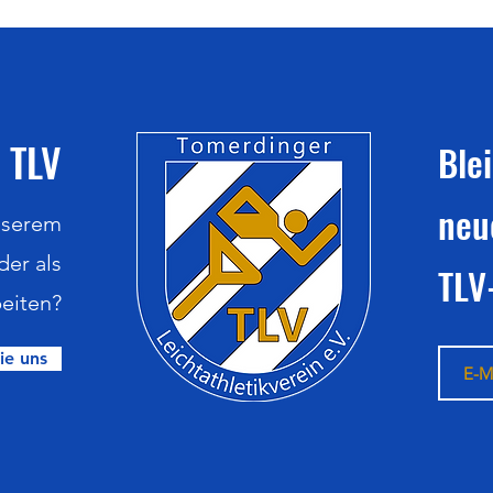
 TLV
Ble
neu
nserem
der als
TLV
eiten?
ie uns