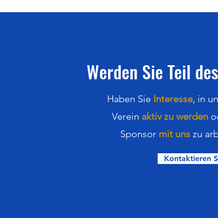
Langstaffeln U20 am
25./26.07.2026 in Bochum-
Wattenscheid
Werden Sie Teil des
Haben Sie
Interesse
,
in
u
Verein
aktiv zu werden
o
Sponsor
mit uns
zu arb
Kontaktieren S