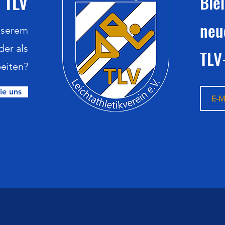
 TLV
Ble
neu
nserem
der als
TLV
eiten?
ie uns