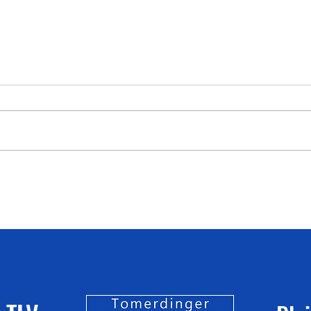
Ergebnisse, Impressionen &
Wettk
Pressebericht WLV Jugend U16 am
2026
25.07.2026 in Sindelfingen