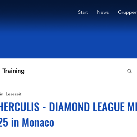
Start
News
Gruppe
Training
in. Lesezeit
 HERCULIS - DIAMOND LEAGUE M
25 in Monaco