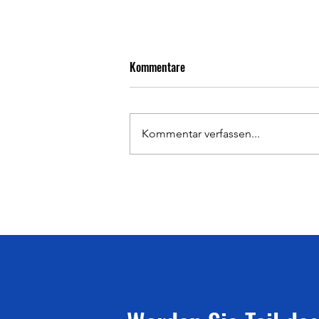
Kommentare
Kommentar verfassen...
Ergebnisse, Impressionen &
Pressebericht 126. Deutsche
Meisterschaften Aktive &
Langstaffeln U20 am
25./26.07.2026 in Bochum-
Wattenscheid