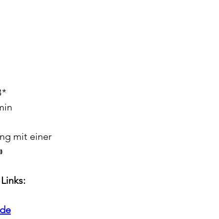
2:26,98 min	SB*
:27,46 min
g mit einer 

Links:
.de