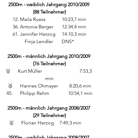
2500m - weiblich Jahrgang 2010/2009 
(88 Teilnehmer)
12. Maila Ruess		10:23,7 min
36. Antonia Berger 	12:34,4 min
61. Jennifer Herzog	14:10,3 min
Finja Lendler 	DNS*
2500m - männlich Jahrgang 2010/2009 
(76 Teilnehmer)
🥇 	Kurt Müller 			7:53,3 
min
🥉 	Hannes Ohmayer 	8:20,6 min
45.	 Philipp Rehm 		10:54,1 min
2500m - männlich Jahrgang 2008/2007 
(29 Teilnehmer)
🥇	Florian Herzog	 7:49,3 min       
2500m - weiblich Jahrgang 2008/2007 