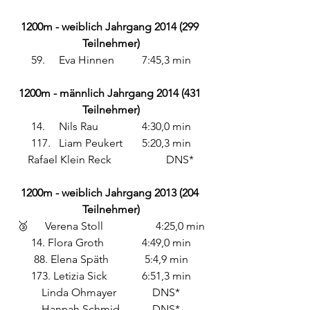
1200m - weiblich Jahrgang 2014 (299 
Teilnehmer)
59. 	Eva Hinnen 	7:45,3 min
1200m - männlich Jahrgang 2014 (431 
Teilnehmer)
14.	Nils Rau 		4:30,0 min
117.	Liam Peukert 	5:20,3 min
Rafael Klein Reck 		DNS*
1200m - weiblich Jahrgang 2013 (204 
Teilnehmer)
🥉	Verena Stoll 		4:25,0 min
14. Flora Groth 		4:49,0 min
88. Elena Späth		5:4,9 min
173. Letizia Sick		6:51,3 min
Linda Ohmayer		DNS*
Hannah Schmid 		DNS*