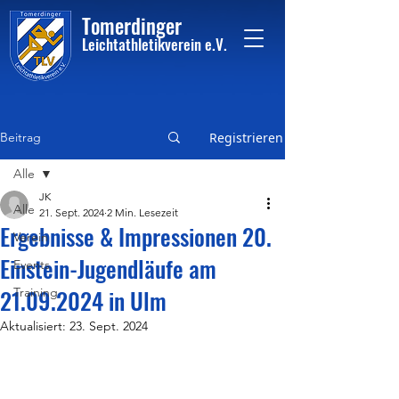
Tome
rdinger
Leichtathletikvere
i
n
e.V.
Beitrag
Registrieren
Alle
JK
Alle
21. Sept. 2024
2 Min. Lesezeit
Ergebnisse & Impressionen 20.
Verein
Einstein-Jugendläufe am
Events
21.09.2024 in Ulm
Training
Aktualisiert:
23. Sept. 2024