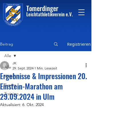
Tome
rdinger
Leichtathletikvere
i
n
e.V.
Beitrag
Registrieren
Alle
JK
Alle
29. Sept. 2024
1 Min. Lesezeit
Ergebnisse & Impressionen 20.
Verein
Einstein-Marathon am
Events
29.09.2024 in Ulm
Training
Aktualisiert:
6. Okt. 2024