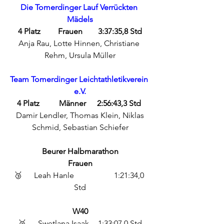
Die Tomerdinger Lauf Verrückten 
Mädels
4 Platz 	Frauen	3:37:35,8 Std
Anja Rau, Lotte Hinnen, Christiane 
Rehm, Ursula Müller
Team Tomerdinger Leichtathletikverein 
e.V.
4 Platz	 Männer 	2:56:43,3 Std
 Damir Lendler, Thomas Klein, Niklas 
Schmid, Sebastian Schiefer
Beurer Halbmarathon
Frauen
🥉	Leah Hanle		1:21:34,0 
Std
W40
🥈	Swetlana Isaak	1:33:07,0 Std