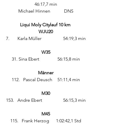
46:17,7 min
Michael Hinnen		DNS
Liqui Moly Citylauf 10 km
WJU20
7.	Karla Müller		54:19,3 min
W35
31. Sina Ebert		56:15,8 min
Männer
112.	Pascal Deusch	51:11,4 min
M30
153.	Andre Ebert		56:15,3 min
M45
115.	Frank Herzog	1:02:42,1 Std