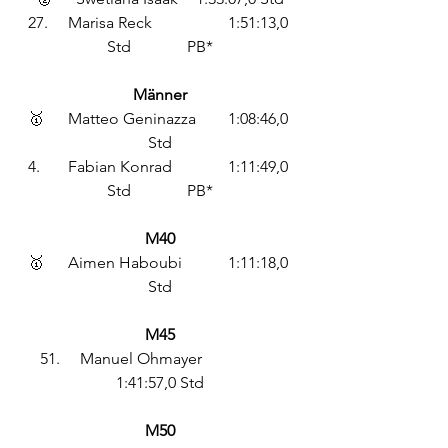
27.	Marisa Reck		1:51:13,0 
Std		PB*
Männer
🥇	Matteo Geninazza	1:08:46,0 
Std
4.	Fabian Konrad		1:11:49,0 
Std		PB*
M40
🥇	Aimen Haboubi 		1:11:18,0 
Std
M45
51.	Manuel Ohmayer		
1:41:57,0 Std
M50