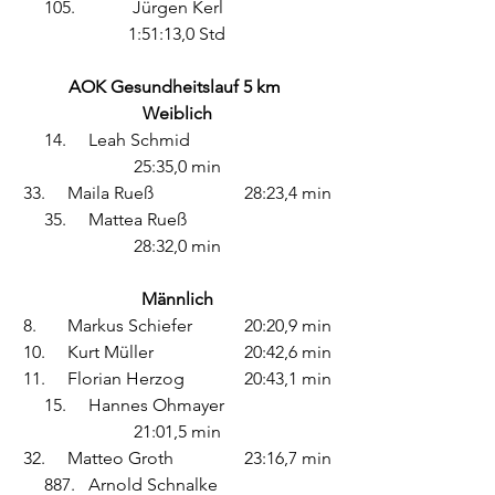
105.		Jürgen Kerl		
1:51:13,0 Std
AOK Gesundheitslauf 5 km
Weiblich
14.	Leah Schmid			
25:35,0 min
33.	Maila Rueß			28:23,4 min
35.	Mattea Rueß			
28:32,0 min
Männlich
8.	Markus Schiefer		20:20,9 min
10.	Kurt Müller			20:42,6 min
11.	Florian Herzog		20:43,1 min
15.	Hannes Ohmayer		
21:01,5 min
32.	Matteo Groth		23:16,7 min
887.	Arnold Schnalke 		