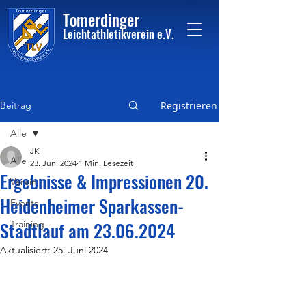
Tome
rdinger
Leichtathletikvere
i
n
e.V.
Beitrag
Registrieren
Alle
JK
Alle
23. Juni 2024
1 Min. Lesezeit
Ergebnisse & Impressionen 20.
Verein
Heidenheimer Sparkassen-
Events
Stadtlauf am 23.06.2024
Training
Aktualisiert:
25. Juni 2024