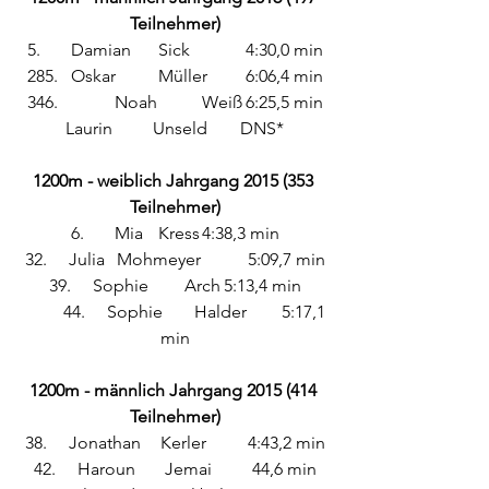
Teilnehmer)
5.	Damian	Sick		4:30,0 min
285. 	Oskar 	Müller 	6:06,4 min
346.		Noah 	Weiß	6:25,5 min
Laurin 	Unseld 	DNS*
1200m - weiblich Jahrgang 2015 (353 
Teilnehmer)
6.	Mia 	Kress	4:38,3 min
32. 	Julia	 Mohmeyer	 5:09,7 min
39.	Sophie	 Arch	5:13,4 min
	44.	Sophie 	Halder 	5:17,1 
min
1200m - männlich Jahrgang 2015 (414 
Teilnehmer)
38. 	Jonathan	 Kerler	 4:43,2 min
42.	Haroun 	Jemai 	44,6 min