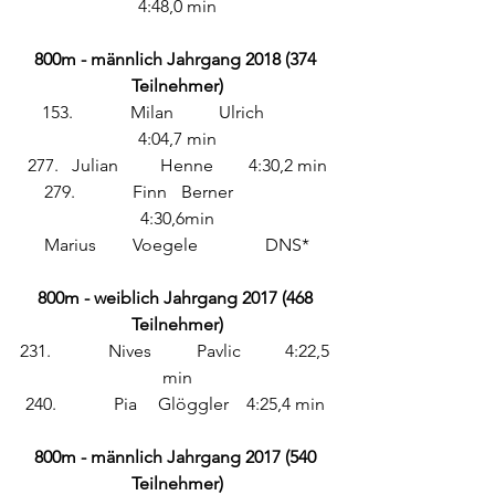
4:48,0 min
800m - männlich Jahrgang 2018 (374 
Teilnehmer)
153.		Milan 	Ulrich 	 
4:04,7 min
277. 	Julian 	Henne 	4:30,2 min
279.	 	Finn	 Berner 		
4:30,6min
Marius 	Voegele		DNS*
800m - weiblich Jahrgang 2017 (468 
Teilnehmer)
231.		Nives 	Pavlic	4:22,5 
min
240.		Pia 	Glöggler	4:25,4 min 
800m - männlich Jahrgang 2017 (540 
Teilnehmer)