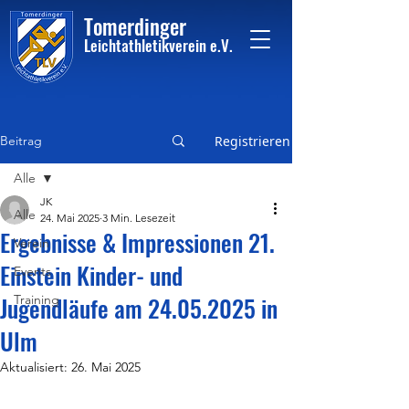
Tome
rdinger
Leichtathletikvere
i
n
e.V.
Beitrag
Registrieren
Alle
JK
Alle
24. Mai 2025
3 Min. Lesezeit
Ergebnisse & Impressionen 21.
Verein
Einstein Kinder- und
Events
Jugendläufe am 24.05.2025 in
Training
Ulm
Aktualisiert:
26. Mai 2025