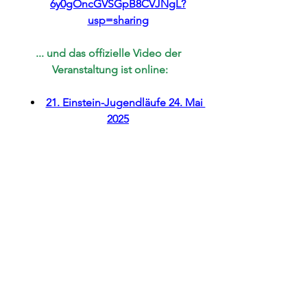
6y0gOncGVSGpB8CVJNgL?
usp=sharing
... und das offizielle Video der 
Veranstaltung ist online:
21. Einstein-Jugendläufe 24. Mai 
2025
Weitere Impressionen werden nach 
und nach hochgeladen 
und ein ausführlicher Pressebericht 
folgt in Kürze
 😉
Events