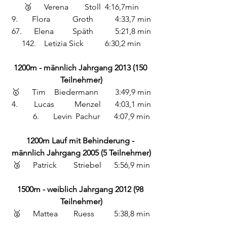
🥉 	Verena 	Stoll 	4:16,7min
9. 	Flora 	Groth	 4:33,7 min
67.	 Elena 	Späth	 5:21,8 min
142.	 Letizia Sick	 6:30,2 min
1200m - männlich Jahrgang 2013 (150 
Teilnehmer)
🥇 	Tim	 Biedermann	 3:49,9 min
4.	 Lucas	 Menzel	 4:03,1 min
	6.	Levin	 Pachur	4:07,9 min
1200m Lauf mit Behinderung - 
männlich Jahrgang 2005 (5 Teilnehmer)
🥉 
	Patrick 	Striebel 	5:56,9 min
1500m - weiblich Jahrgang 2012 (98 
Teilnehmer)
🥈 	Mattea 	Ruess 	5:38,8 min