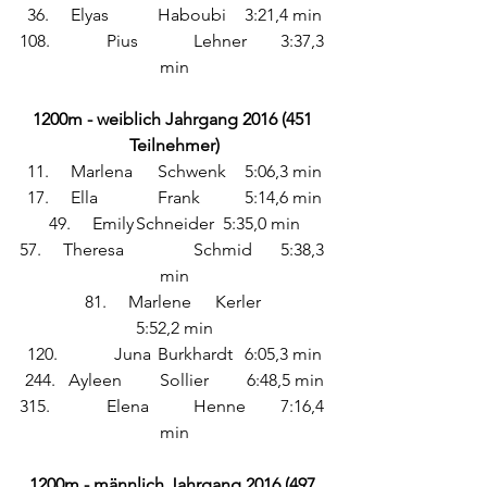
36. 	Elyas 	Haboubi 	3:21,4 min
108.		Pius		Lehner	3:37,3 
min
1200m - weiblich Jahrgang 2016 (451 
Teilnehmer)
11.	Marlena	Schwenk	5:06,3 min
17. 	Ella 		Frank 	5:14,6 min
49.	Emily	Schneider	5:35,0 min
57.	Theresa		Schmid	5:38,3 
min
	81.	Marlene 	Kerler	 
5:52,2 min
120.		Juna 	Burkhardt	6:05,3 min
244. 	Ayleen	 Sollier	 6:48,5 min
315.	 	Elena 	Henne 	7:16,4 
min
1200m - männlich Jahrgang 2016 (497 