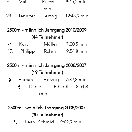
6. 	Maila 	Ruess 	9:45,2 min 
min
28. 	Jennifer 	Herzog 	12:48,9 min
2500m - männlich Jahrgang 2010/2009 
(44 Teilnehmer)
🥇	Kurt		 Müller 	7:30,5 min
17.	 Philipp	 Rehm 	9:54,8 min
2500m - männlich Jahrgang 2008/2007 
(19 Teilnehmer)
🥇 	Florian	 Herzog 	7:32,8 min 
	🥈	Daniel	 Erhardt	8:54,8 
min       
2500m - weiblich Jahrgang 2008/2007 
(30 Teilnehmer)
🥇 	Leah	 Schmid 	9:02,9 min