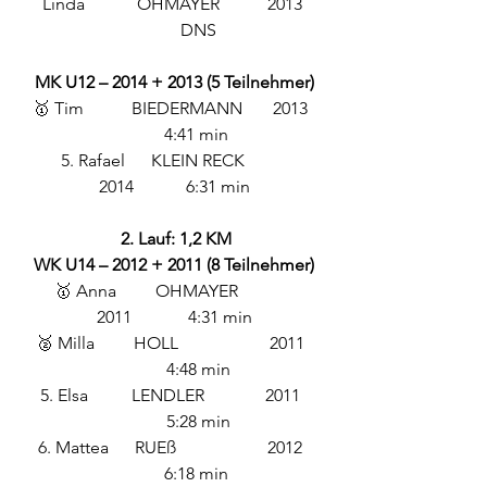
Linda            OHMAYER           2013 
           DNS
MK U12 – 2014 + 2013 (5 Teilnehmer)
🥇 Tim           BIEDERMANN       2013  
          4:41 min
5. Rafael      KLEIN RECK          
2014            6:31 min
 2. Lauf: 1,2 KM
WK U14 – 2012 + 2011 (8 Teilnehmer)
🥇 Anna         OHMAYER             
2011             4:31 min
🥈 Milla         HOLL                     2011  
           4:48 min
5. Elsa          LENDLER              2011  
           5:28 min
6. Mattea      RUEß                     2012  
          6:18 min