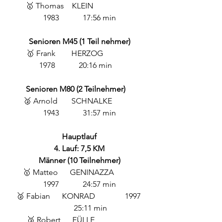
🥇 Thomas    KLEIN                    
1983            17:56 min
Senioren M45 (1 Teil nehmer)
🥇 Frank        HERZOG               
1978            20:16 min    
Senioren M80 (2 Teilnehmer) 
🥈 Arnold       SCHNALKE            
1943            31:57 min
Hauptlauf
4. Lauf: 7,5 KM
Männer (10 Teilnehmer)
🥇 Matteo      GENINAZZA           
1997            24:57 min
🥈 Fabian      KONRAD               1997 
           25:11 min
🥉 Robert      FÜLLE                   