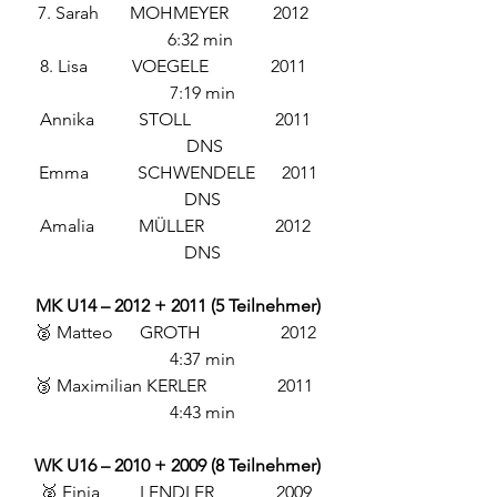
7. Sarah       MOHMEYER          2012  
          6:32 min
8. Lisa          VOEGELE              2011  
           7:19 min
Annika          STOLL                   2011 
            DNS
  Emma           SCHWENDELE      2011  
           DNS
Amalia          MÜLLER                2012 
           DNS
MK U14 – 2012 + 2011 (5 Teilnehmer)
🥈 Matteo      GROTH                  2012 
           4:37 min
🥉 Maximilian KERLER                2011  
           4:43 min
WK U16 – 2010 + 2009 (8 Teilnehmer)
🥈 Finja         LENDLER              2009 