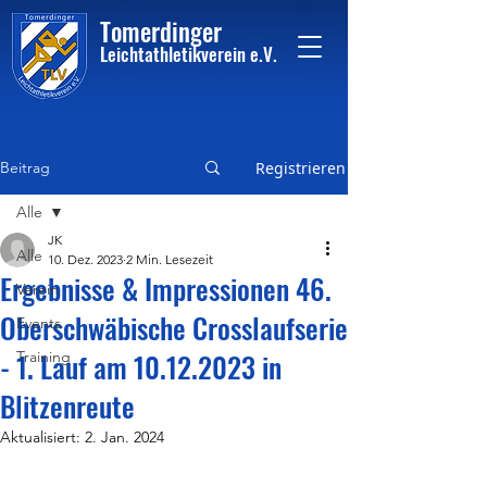
Tome
rdinger
Leichtathletikvere
i
n
e.V.
Beitrag
Registrieren
Alle
JK
Alle
10. Dez. 2023
2 Min. Lesezeit
Ergebnisse & Impressionen 46.
Verein
Oberschwäbische Crosslaufserie
Events
- 1. Lauf am 10.12.2023 in
Training
Blitzenreute
Aktualisiert:
2. Jan. 2024