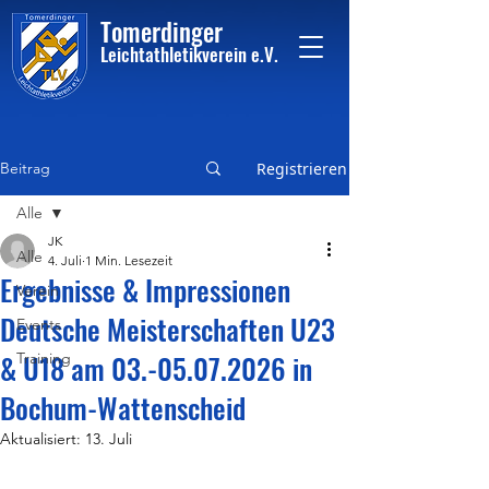
Tome
rdinger
Leichtathletikvere
i
n
e.V.
Beitrag
Registrieren
Alle
JK
Alle
4. Juli
1 Min. Lesezeit
Ergebnisse & Impressionen
Verein
Deutsche Meisterschaften U23
Events
& U18 am 03.-05.07.2026 in
Training
Bochum-Wattenscheid
Aktualisiert:
13. Juli